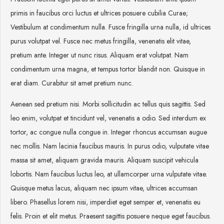
primis in faucibus orci luctus et ultrices posuere cubilia Curae;
Vestibulum at condimentum nulla. Fusce fringilla urna nulla, id ultrices
purus volutpat vel. Fusce nec metus fringilla, venenatis elit vitae,
pretium ante. Integer ut nunc risus. Aliquam erat volutpat. Nam
condimentum urna magna, et tempus tortor blandit non. Quisque in
erat diam. Curabitur sit amet pretium nunc.
Aenean sed pretium nisi. Morbi sollicitudin ac tellus quis sagittis. Sed
leo enim, volutpat et tincidunt vel, venenatis a odio. Sed interdum ex
tortor, ac congue nulla congue in. Integer rhoncus accumsan augue
nec mollis. Nam lacinia faucibus mauris. In purus odio, vulputate vitae
massa sit amet, aliquam gravida mauris. Aliquam suscipit vehicula
lobortis. Nam faucibus luctus leo, at ullamcorper urna vulputate vitae.
Quisque metus lacus, aliquam nec ipsum vitae, ultrices accumsan
libero. Phasellus lorem nisi, imperdiet eget semper et, venenatis eu
felis. Proin et elit metus. Praesent sagittis posuere neque eget faucibus.