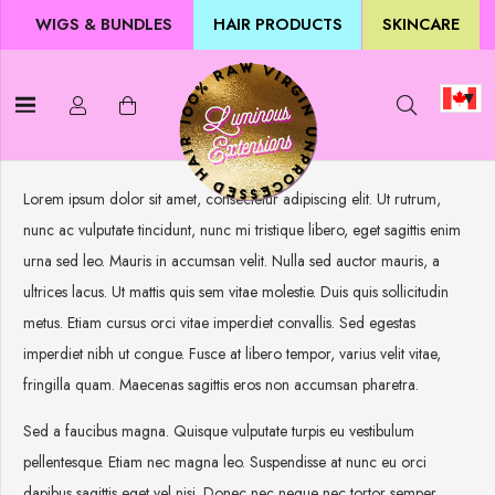
WIGS & BUNDLES
HAIR PRODUCTS
SKINCARE
Lorem ipsum dolor sit amet, consectetur adipiscing elit. Ut rutrum,
nunc ac vulputate tincidunt, nunc mi tristique libero, eget sagittis enim
urna sed leo. Mauris in accumsan velit. Nulla sed auctor mauris, a
ultrices lacus. Ut mattis quis sem vitae molestie. Duis quis sollicitudin
metus. Etiam cursus orci vitae imperdiet convallis. Sed egestas
imperdiet nibh ut congue. Fusce at libero tempor, varius velit vitae,
fringilla quam. Maecenas sagittis eros non accumsan pharetra.
Sed a faucibus magna. Quisque vulputate turpis eu vestibulum
pellentesque. Etiam nec magna leo. Suspendisse at nunc eu orci
dapibus sagittis eget vel nisi. Donec nec neque nec tortor semper