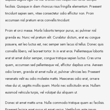
facilisis. Quisque in diam rhoncus risus fringilla elementum. Praesent
tincidunt sapien sem, vitae consectetur odio efficitur non. Proin
accumsan nisl pretium eros convallis tincidunt.
Proin et orci massa. Morbi lobortis tempor purus, ac pulvinar nisl
gravida eu. Nunc vel pretium elit. Curabitur dictum, erat eu congue
posuere, est leo luctus est, nec semper sem lacus id tellus. Donec quis
convallis libero, vel laoreet tortor. In in erat eros. Pellentesque lobortis
erat sit amet dolor semper, congue tristique sapien luctus. Cras urna
quam, accumsan sed pellentesque vel, efficitur dapibus urna. Aenean
odio lorem, gravida sit amet nulla ut, pulvinar ultricies leo. Praesent
venenatis velit eu odio molestie mattis. Maecenas odio erat, ornare
vitae dui ut, sagittis mollis quam. Morbi nec sollicitudin eros. Nullam
euismod vehicula turpis, vel volutpat dui aliquam ut.
Donec sit amet mattis urna. Nulla commodo tristique quam ac facilisis.
Praesent lacinia eget purus sit amet varius. Vestibulum ante ipsum